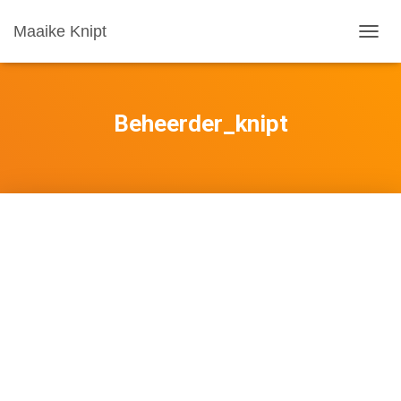
Maaike Knipt
TOGG
NAVIG
Beheerder_knipt